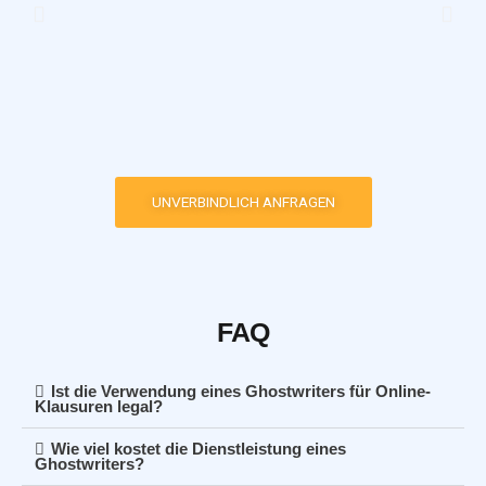
P
N
r
e
e
x
v
t
i
o
u
s
UNVERBINDLICH ANFRAGEN
FAQ
Ist die Verwendung eines Ghostwriters für Online-
Klausuren legal?
Wie viel kostet die Dienstleistung eines
Ghostwriters?